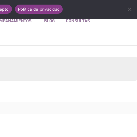
Acceder a Mi cuenta
Carrito
0 elementos
epto
Política de privacidad
MPAÑAMIENTOS
BLOG
CONSULTAS