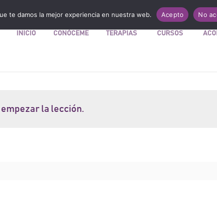
Mi Tienda
ue te damos la mejor experiencia en nuestra web.
Acepto
No ac
INICIO
CONÓCEME
TERAPIAS
CURSOS
ACO
 empezar la lección.