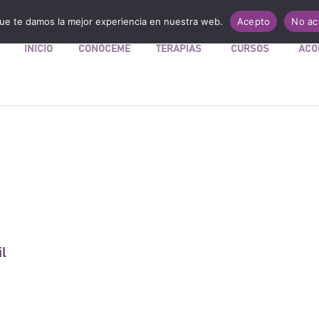
Mi Tienda
ue te damos la mejor experiencia en nuestra web.
Acepto
No ac
INICIO
CONÓCEME
TERAPIAS
CURSOS
ACO
l