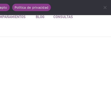
Acceder a Mi cuenta
Carrito
0 elementos
epto
Política de privacidad
MPAÑAMIENTOS
BLOG
CONSULTAS