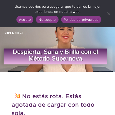
Usamos cookies para asegurar que te damos la mejor
experiencia en nuestra web.
Acepto
No acepto
Política de privacidad
SUPERNOVA
Despierta, Sana y Brilla con el
Método Supernova
No estás rota. Estás
agotada de cargar con todo
sola.